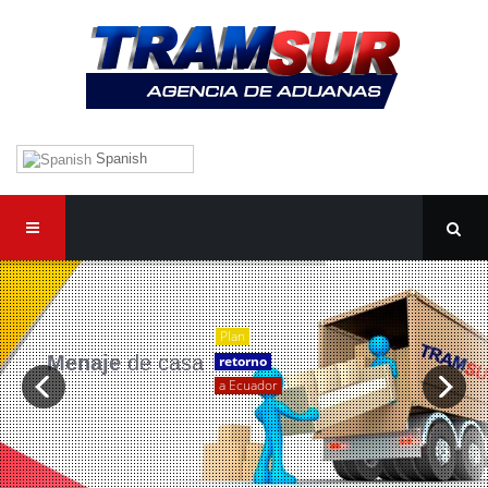
Spanish
Plan
Menaje
de casa
retorno
a Ecuador